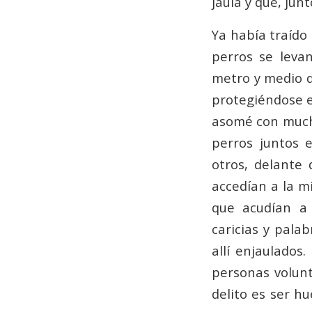
jaula y que, jun
Ya había traído
perros se leva
metro y medio d
protegiéndose el
asomé con mucho
perros juntos 
otros, delante
accedían a la m
que acudían a 
caricias y pala
allí enjaulados
personas volunt
delito es ser h