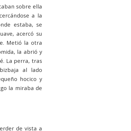
caban sobre ella
acercándose a la
onde estaba, se
uave, acercó su
e. Metió la otra
mida, la abrió y
é. La perra, tras
bizbaja al lado
equeño hocico y
rgo la miraba de
rder de vista a