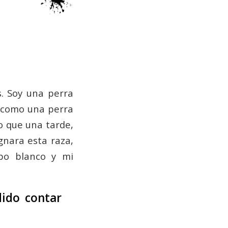
s. Soy una perra
n como una perra
o que una tarde,
gnara esta raza,
po blanco y mi
dido contar