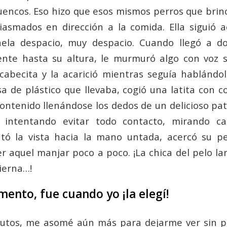
uencos. Eso hizo que esos mismos perros que brin
iasmados en dirección a la comida. Ella siguió 
nela despacio, muy despacio. Cuando llegó a d
nte hasta su altura, le murmuró algo con voz s
abecita y la acarició mientras seguía hablándol
a de plástico que llevaba, cogió una latita con co
ontenido llenándose los dedos de un delicioso pat
intentando evitar todo contacto, mirando ca
antó la vista hacia la mano untada, acercó su p
 aquel manjar poco a poco. ¡La chica del pelo la
ierna…!
ento, fue cuando yo ¡la elegí!
nutos, me asomé aún más para dejarme ver sin pe