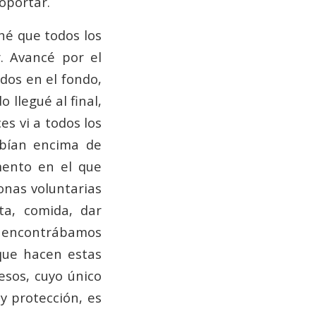
soportar.
hé que todos los
. Avancé por el
dos en el fondo,
 llegué al final,
s vi a todos los
ubían encima de
mento en el que
onas voluntarias
ta, comida, dar
os encontrábamos
 que hacen estas
esos, cuyo único
y protección, es