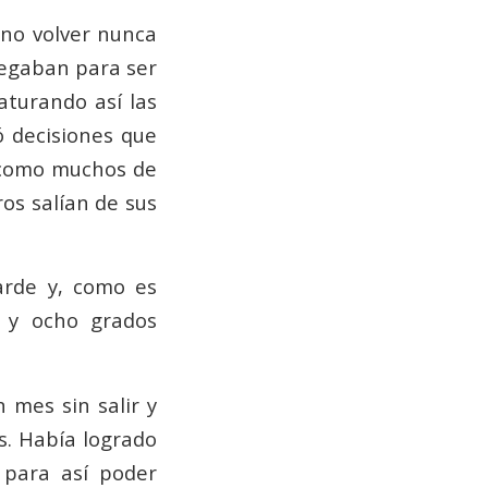
 no volver nunca
legaban para ser
aturando así las
mó decisiones que
 como muchos de
os salían de sus
arde y, como es
a y ocho grados
 mes sin salir y
s. Había logrado
 para así poder