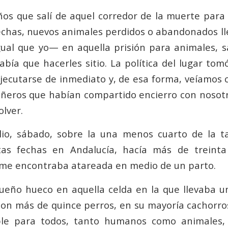
os que salí de aquel corredor de la muerte para
echas, nuevos animales perdidos o abandonados l
gual que yo— en aquella prisión para animales, s
abía que hacerles sitio. La política del lugar to
jecutarse de inmediato y, de esa forma, veíamos
eros que habían compartido encierro con nosotr
olver.
ulio, sábado, sobre la una menos cuarto de la t
as fechas en Andalucía, hacía más de treint
 me encontraba atareada en medio de un parto.
ueño hueco en aquella celda en la que llevaba un
on más de quince perros, en su mayoría cachorro
ble para todos, tanto humanos como animales,