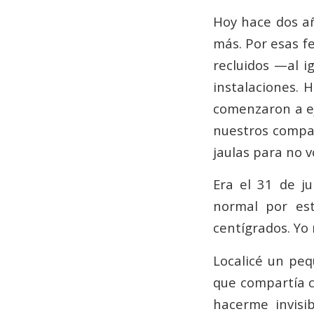
Hoy hace dos añ
más. Por esas f
recluidos —al i
instalaciones. H
comenzaron a e
nuestros compañ
jaulas para no v
Era el 31 de j
normal por est
centígrados. Yo
Localicé un peq
que compartía c
hacerme invisi