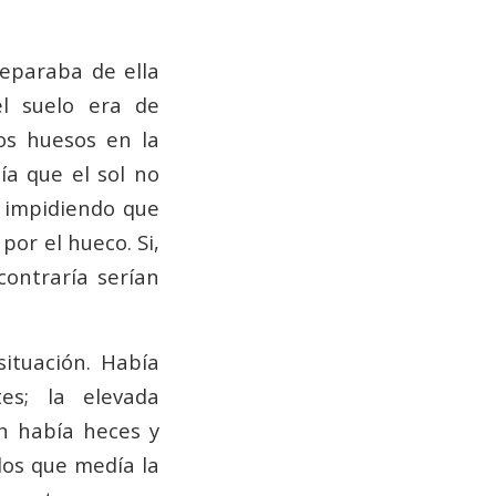
separaba de ella
el suelo era de
os huesos en la
ía que el sol no
 impidiendo que
por el hueco. Si,
contraría serían
ituación. Había
es; la elevada
n había heces y
dos que medía la