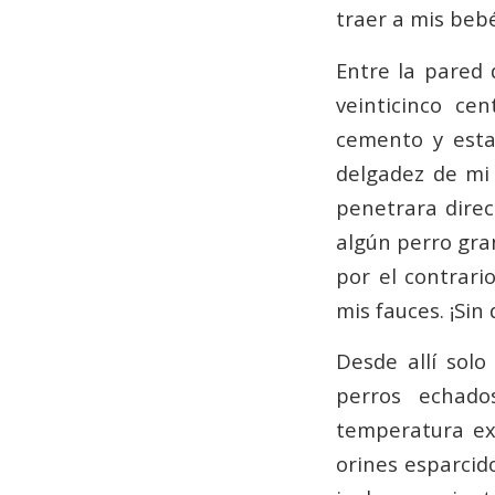
traer a mis beb
Entre la pared 
veinticinco ce
cemento y esta
delgadez de mi 
penetrara dire
algún perro gran
por el contrari
mis fauces. ¡Sin
Desde allí sol
perros echado
temperatura ex
orines esparcid