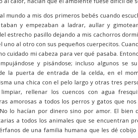
to al calor, hacían que el ambiente fuese difícil de 
 al mundo a mis dos primeros bebés cuando escuc
ntaban y empezaban a ladrar, aullar y gimotear
el estrecho pasillo dejando a mis cachorros dormi
 uno al otro con sus pequeños cuerpecitos. Cuando
 cuidado mi cabeza para ver qué pasaba. Entonce
empujándose y pisándose; incluso algunos se s
 de la puerta de entrada de la celda, en el mo
isma una chica con el pelo largo y otras tres pers
limpiar, rellenar los cuencos con agua fresqui
bras amorosas a todos los perros y gatos que n
. No lo hacían por dinero sino por amor. El bien
arias a todos los animales que se encuentran pr
uérfanos de una familia humana que les dé cobijo 