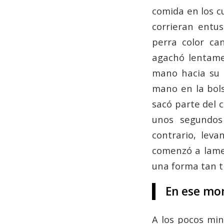
comida en los c
corrieran entus
perra color ca
agachó lentame
mano hacia su c
mano en la bols
sacó parte del c
unos segundos 
contrario, lev
comenzó a lamer
una forma tan t
En ese mom
A los pocos mi